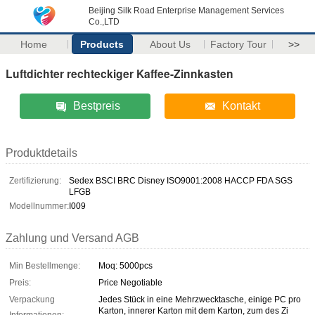
Beijing Silk Road Enterprise Management Services
Co.,LTD
Home
Products
About Us
Factory Tour
>>
Luftdichter rechteckiger Kaffee-Zinnkasten
Bestpreis
Kontakt
Produktdetails
Zertifizierung:
Sedex BSCI BRC Disney ISO9001:2008 HACCP FDA SGS
LFGB
Modellnummer:
I009
Zahlung und Versand AGB
Min Bestellmenge:
Moq: 5000pcs
Preis:
Price Negotiable
Verpackung
Jedes Stück in eine Mehrzwecktasche, einige PC pro
Karton, innerer Karton mit dem Karton, zum des Zi
Informationen: