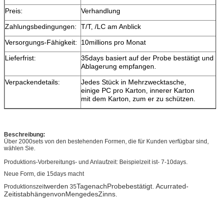
Preis:
Verhandlung
Zahlungsbedingungen:
T/T, /LC am Anblick
Versorgungs-Fähigkeit:
10millions pro Monat
Lieferfrist:
35days basiert auf der Probe bestätigt und d
Ablagerung empfangen.
Verpackendetails:
Jedes Stück in Mehrzwecktasche,
einige PC pro Karton, innerer Karton
mit dem Karton, zum er zu schützen.
Beschreibung:
Über 2000sets von den bestehenden Formen, die für Kunden verfügbar sind,
wählen Sie.
Produktions-Vorbereitungs- und Anlaufzeit: Beispielzeit ist- 7-10days.
Neue Form, die 15days macht
werden
TagenachProbebestätigt. Acurrated-
Produktionszeit
35
ZeitistabhängenvonMengedesZinns.