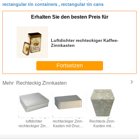
rectangular tin containers
rectangular tin cans
,
Erhalten Sie den besten Preis für
Luftdichter rechteckiger Kaffee-
Zinnkasten
Fortsetzen
Rechteckig Zinnkasten
Mehr
ollen-
Nahrungsmittelgrad-
Kinderbeständiger
Förderungs-
Druckwei
nderbeweis-
luftdichter
rechteckiger Zinn-
Rechteck-Zinn-
rechtec
ger Zinn-
rechteckiger Zinn-
Kasten mit Druck-
Kasten mit
Blechdose 
für das
Kasten für
und prägeartigem
eingehängtem
Schokol
nische
Süßigkeit/Plätzchen/Minze
Logo
Deckel für
Gesch