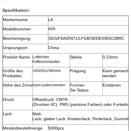
Spezifikation:
Markenname:
LK
Modellnummer:
I009
Bescheinigung:
SGS/FDA/EN71/LFGB/SEDEX/BSCI/BRC
Ursprungsort:
China
Produkt-Name
Stärke
0.23mm
Luftdichter
Kaffeezinnkasten
Größe des
Prägung
Kann gemacht
100x50x158Hmm
Produktes
werden
Höhe des Zinns
Formen
Existieren
Kann justiert werden
Sie Status
Druck:
Offsetdruck: CMYK
(Drucken 4C), PMS (pantone Farben) oder Funkelnd
Lack:
Matt-
Lack, glatter Lack, Knisternlack, Perlenlack, Gummila
Mindestbestellmenge:
5000pcs