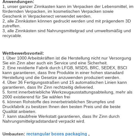
Anwendungen:
1, unser ganzer Zinnkasten kann im Verpacken der Lebensmittel, im
fördernden Verpacken, im kosmetischen Verpacken sowie
Geschenk in Verpackenect verwendet werden.
2, alle Zinnkästen können gedruckt werden und mit prägendem 3D
zutreffen.
3, alle Zinnkästen sind Nahrungsmittelgrad und umweltsmäßig und
recycable.
Wettbewerbsvorteil:
Über 1000 Arbeitskräften ist die Herstellung nicht nur Versorgung
1.
Sie ein Zinn aber auch ein Service und eine Sicherheit.
2. Eine revidierte Fabrik durch LFGB, MSDS, BRC, SEDEX, BSCI
kann garantieren, dass Ihre Produkte in einer hohen stanadard
Herstellung und die Gesetze anzuwenden produziert werden.
4. Über 36 Fertigungsstraßen und 15 automatischen Linien kann
garantieren, dass Ihr Zinn rechtzeitig deliveried.
5. formt innerbetriebliche Werkzeugausstattungsabteilung, mehr als
2000 existierend für Sie wählen frei
6. können Rohstoffe des innerbetrieblichen Strumpfes und
Druckfabrik zu besitzen Ihnen den besten Preis und die beste
Qualität anbieten.
7. kann staubfreie Werkstatt garantieren, dass Ihr Zinn durch
Nahrungsmittelgradstandard verpackt wird.
rectangular boxes packaging
Umbauten:
,