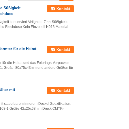
e Süßigkeit
Kontakt
lechdose
eit konserviert Airtighted-Zinn-Süßigkeits-
its-Blechdose Kein Einzelteil H013 Material
ormter für die Heirat
Kontakt
 für die Heirat und das Feiertags-Verpacken
 1. Größe: 80x75x43mm und andere Größen für
älter mit
Kontakt
it stapelbarem innerem Deckel Spezifikation:
il B103-1 Größe 42x25x68mm Druck CMYK-