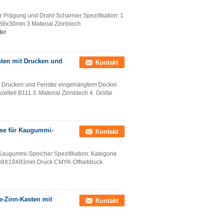
 Prägung und Draht-Scharnier Spezifikation: 1
88x30mm 3 Material Zinnblech
ter
asten mit Drucken und
Kontakt
mit Drucken und Fenster eingehängtem Deckel
nzelteil B111 3. Material Zinnblech 4. Größe
ose für Kaugummi-
Kontakt
Kaugummi-Speicher Spezifikation: Kategorie
ße 38X19X83mm Druck CMYK-Offsetdruck
ee-Zinn-Kasten mit
Kontakt