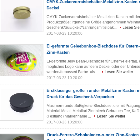
CMYK-Zuckervorratsbehälter-Metallzinn-Kasten 
Deckel
CMYK-Zuckervorratsbehälter-Metallzinn-Kasten mit der
Produktgröße: Irgendeine Größe angenommen Weihnac
Geschenk/Süßigkeit/Nahrungsmittelpak...
Lesen Sie
2017-03-23 10:20:00
Ei-geformte Geleebonbon-Blechdose für Ostern-F
Zinn-Kästen
Ei-geformte Jelly Bean-Blechdose für Ostern-Feiertag, 
mögliches Logo kann auf dem Deckel oder der Unterse
werden/debossed Farbe: als ...
Lesen Sie weiter
2017-03-23 10:20:00
Erstklassiger großer runder Metallzinn-Kasten m
Druck für das Geschenk-Verpacken
Maximen-runde Süßigkeits-Blechdose, die mit Prägung
Material Metall Metallart Zinnblech Gebrauch Tee, Ka
(Festland) Markenname ...
Lesen Sie weiter
2017-03-23 10:20:00
Druck-Ferrero-Schokoladen-runder Zinn-Kasten