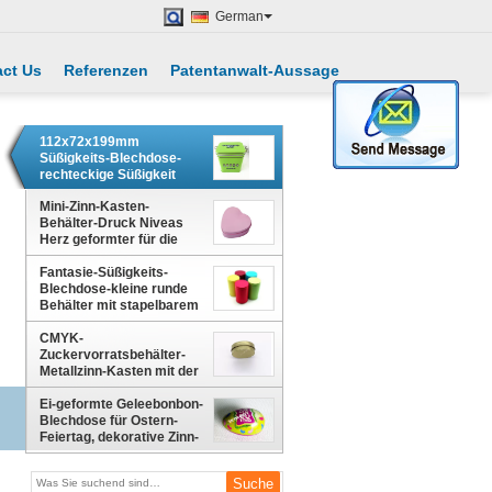
German
ct Us
Referenzen
Patentanwalt-Aussage
112x72x199mm
Süßigkeits-Blechdose-
rechteckige Süßigkeit
konserviert Airtighted-
Zinn-Süßigkeits-runde
Mini-Zinn-Kasten-
Blechdose
Behälter-Druck Niveas
Herz geformter für die
Heirat und das Feiertags-
Fantasie-Süßigkeits-
Verpacken
Blechdose-kleine runde
Behälter mit stapelbarem
innerem Deckel
CMYK-
Zuckervorratsbehälter-
Metallzinn-Kasten mit der
Prägung auf Deckel
Ei-geformte Geleebonbon-
Blechdose für Ostern-
Feiertag, dekorative Zinn-
Kästen