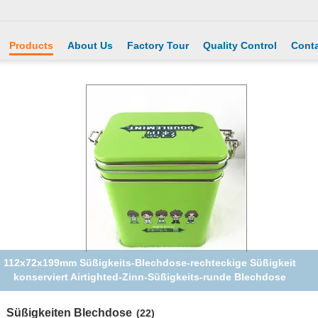
Products
About Us
Factory Tour
Quality Control
Conta
Mini-Zinn-Kasten-Behälter-Druck Niveas Herz geformter für die
Heirat und das Feiertags-Verpacken
Süßigkeiten Blechdose
(22)