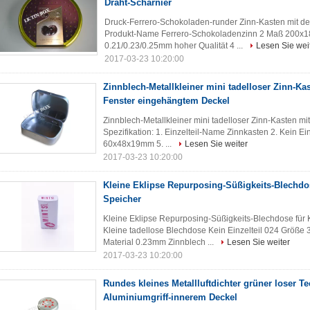
Draht-Scharnier
Druck-Ferrero-Schokoladen-runder Zinn-Kasten mit der
Produkt-Name Ferrero-Schokoladenzinn 2 Maß 200x1
0.21/0.23/0.25mm hoher Qualität 4 ...
Lesen Sie wei
2017-03-23 10:20:00
Zinnblech-Metallkleiner mini tadelloser Zinn-K
Fenster eingehängtem Deckel
Zinnblech-Metallkleiner mini tadelloser Zinn-Kasten 
Spezifikation: 1. Einzelteil-Name Zinnkasten 2. Kein Ei
60x48x19mm 5. ...
Lesen Sie weiter
2017-03-23 10:20:00
Kleine Eklipse Repurposing-Süßigkeits-Blechd
Speicher
Kleine Eklipse Repurposing-Süßigkeits-Blechdose für 
Kleine tadellose Blechdose Kein Einzelteil 024 Grö
Material 0.23mm Zinnblech ...
Lesen Sie weiter
2017-03-23 10:20:00
Rundes kleines Metallluftdichter grüner loser T
Aluminiumgriff-innerem Deckel