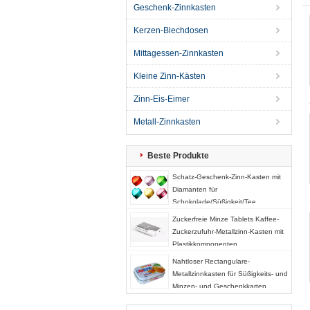
Geschenk-Zinnkasten
Kerzen-Blechdosen
Mittagessen-Zinnkasten
Kleine Zinn-Kästen
Zinn-Eis-Eimer
Metall-Zinnkasten
Beste Produkte
Schatz-Geschenk-Zinn-Kasten mit
Diamanten für
Schokolade/Süßigkeit/Tee
Zuckerfreie Minze Tablets Kaffee-
Zuckerzufuhr-Metallzinn-Kasten mit
Plastikkomponenten
Nahtloser Rectangulare-
Metallzinnkasten für Süßigkeits- und
Minzen- und Geschenkkarten
Verpacken