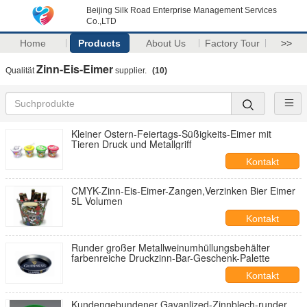
Beijing Silk Road Enterprise Management Services
Co.,LTD
Home
Products
About Us
Factory Tour
>>
Zinn-Eis-Eimer
Qualität
supplier.
(10)
Kleiner Ostern-Feiertags-Süßigkeits-Eimer mit
Tieren Druck und Metallgriff
Kontakt
CMYK-Zinn-Eis-Eimer-Zangen,Verzinken Bier Eimer
5L Volumen
Kontakt
Runder großer Metallweinumhüllungsbehälter
farbenreiche Druckzinn-Bar-Geschenk-Palette
Kontakt
Kundengebundener Gavanlized-Zinnblech-runder