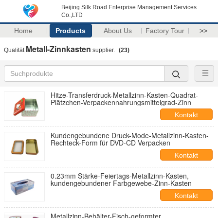
Beijing Silk Road Enterprise Management Services
Co.,LTD
Home
Products
About Us
Factory Tour
>>
Metall-Zinnkasten
Qualität
supplier.
(23)
Hitze-Transferdruck-Metallzinn-Kasten-Quadrat-
Plätzchen-Verpackennahrungsmittelgrad-Zinn
Kontakt
Kundengebundene Druck-Mode-Metallzinn-Kasten-
Rechteck-Form für DVD-CD Verpacken
Kontakt
0.23mm Stärke-Feiertags-Metallzinn-Kasten,
kundengebundener Farbgewebe-Zinn-Kasten
Kontakt
Metallzinn-Behälter-Fisch-geformter