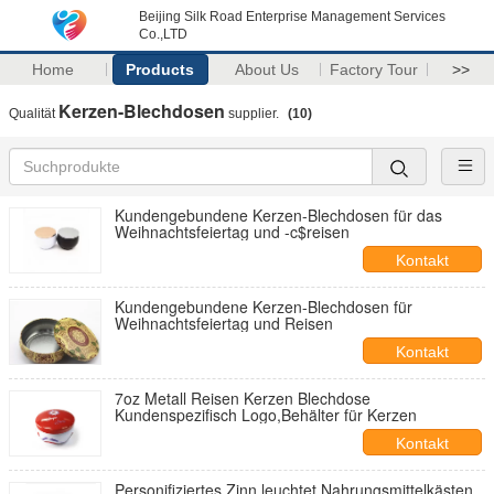
Beijing Silk Road Enterprise Management Services
Co.,LTD
Home
Products
About Us
Factory Tour
>>
Kerzen-Blechdosen
Qualität
supplier.
(10)
Kundengebundene Kerzen-Blechdosen für das
Weihnachtsfeiertag und -c$reisen
Kontakt
Kundengebundene Kerzen-Blechdosen für
Weihnachtsfeiertag und Reisen
Kontakt
7oz Metall Reisen Kerzen Blechdose
Kundenspezifisch Logo,Behälter für Kerzen
Kontakt
Personifiziertes Zinn leuchtet Nahrungsmittelkästen