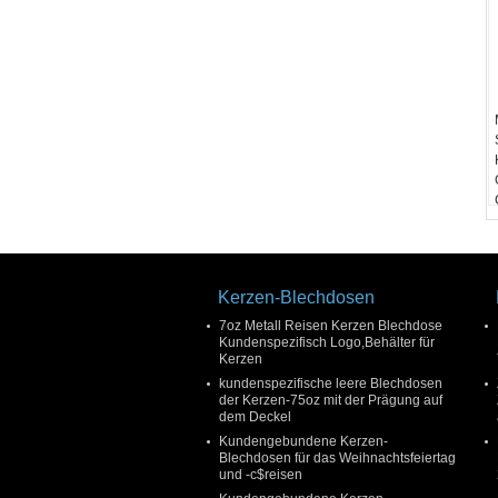
Kerzen-Blechdosen
7oz Metall Reisen Kerzen Blechdose
Kundenspezifisch Logo,Behälter für
Kerzen
kundenspezifische leere Blechdosen
der Kerzen-75oz mit der Prägung auf
dem Deckel
Kundengebundene Kerzen-
Blechdosen für das Weihnachtsfeiertag
und -c$reisen