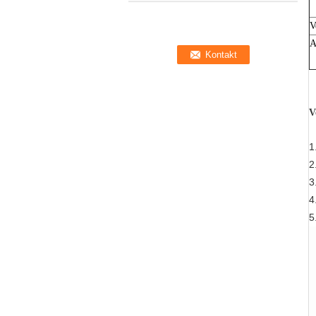
V
A
V
1
2
3
4
5