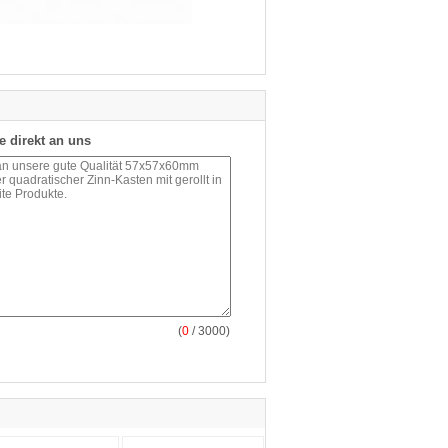
e direkt an uns
(
0
/ 3000)