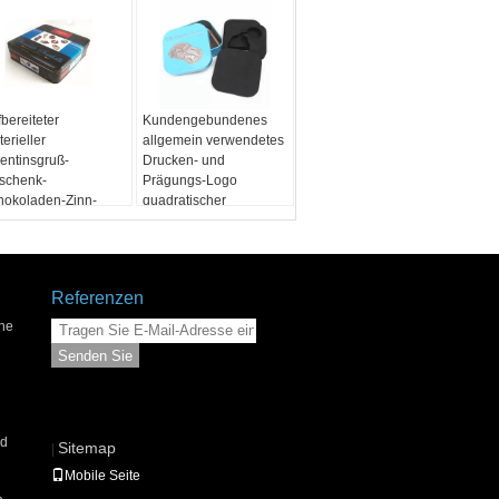
bereiteter
Kundengebundenes
erieller
allgemein verwendetes
lentinsgruß-
Drucken- und
schenk-
Prägungs-Logo
hokoladen-Zinn-
quadratischer
sten-/Rechteck-
Metallzinnkasten/Blechdose
ks-Süßigkeits-Zinn-
mit EVA-Schaum
sten
Referenzen
he
Senden Sie
ed
Sitemap
|
Mobile Seite