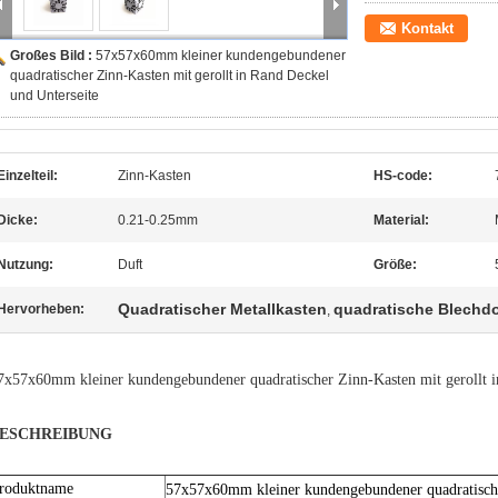
Kontakt
Großes Bild :
57x57x60mm kleiner kundengebundener
quadratischer Zinn-Kasten mit gerollt in Rand Deckel
und Unterseite
Einzelteil:
Zinn-Kasten
HS-code:
Dicke:
0.21-0.25mm
Material:
Nutzung:
Duft
Größe:
Quadratischer Metallkasten
quadratische Blechd
Hervorheben:
,
7x57x60mm kleiner kundengebundener quadratischer Zinn-Kasten mit gerollt i
ESCHREIBUNG
roduktname
57x57x60mm kleiner kundengebundener quadratischer