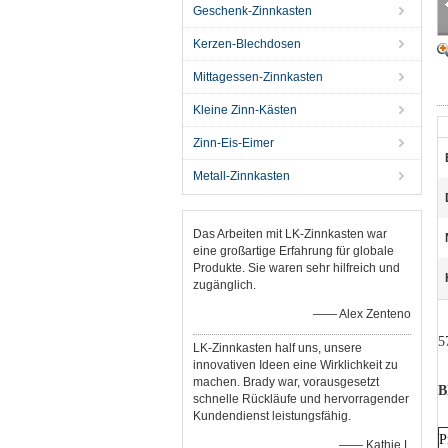
Geschenk-Zinnkasten
Kerzen-Blechdosen
Mittagessen-Zinnkasten
Kleine Zinn-Kästen
Zinn-Eis-Eimer
Metall-Zinnkasten
Das Arbeiten mit LK-Zinnkasten war
eine großartige Erfahrung für globale
Produkte. Sie waren sehr hilfreich und
zugänglich.
—— Alex Zenteno
5
LK-Zinnkasten half uns, unsere
innovativen Ideen eine Wirklichkeit zu
machen. Brady war, vorausgesetzt
B
schnelle Rückläufe und hervorragender
Kundendienst leistungsfähig.
P
—— Kathie L