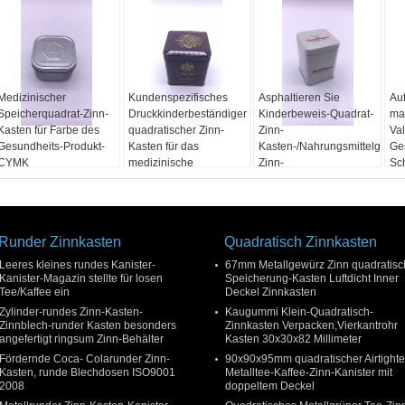
Medizinischer
Kundenspezifisches
Asphaltieren Sie
Auf
Speicherquadrat-Zinn-
Druckkinderbeständiger
Kinderbeweis-Quadrat-
mat
Kasten für Farbe des
quadratischer Zinn-
Zinn-
Va
Gesundheits-Produkt-
Kasten für das
Kasten-/Nahrungsmittelgrad-
Ge
CYMK
medizinische
Zinn-
Sc
Verpacken
Verpackenbehälter
Ka
Ke
Ka
Runder Zinnkasten
Quadratisch Zinnkasten
Leeres kleines rundes Kanister-
67mm Metallgewürz Zinn quadratisc
Kanister-Magazin stellte für losen
Speicherung-Kasten Luftdicht Inner
Tee/Kaffee ein
Deckel Zinnkasten
Zylinder-rundes Zinn-Kasten-
Kaugummi Klein-Quadratisch-
Zinnblech-runder Kasten besonders
Zinnkasten Verpacken,Vierkantrohr
angefertigt ringsum Zinn-Behälter
Kasten 30x30x82 Millimeter
Fördernde Coca- Colarunder Zinn-
90x90x95mm quadratischer Airtight
Kasten, runde Blechdosen ISO9001
Metalltee-Kaffee-Zinn-Kanister mit
2008
doppeltem Deckel