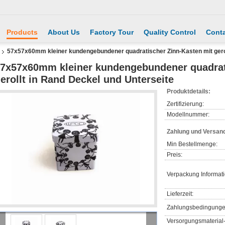
Products
About Us
Factory Tour
Quality Control
Conta
57x57x60mm kleiner kundengebundener quadratischer Zinn-Kasten mit gerol
7x57x60mm kleiner kundengebundener quadrat
erollt in Rand Deckel und Unterseite
Produktdetails:
Zertifizierung:
Modellnummer:
Zahlung und Versan
Min Bestellmenge:
Preis:
Verpackung Informat
Lieferzeit:
Zahlungsbedingunge
Versorgungsmaterial-