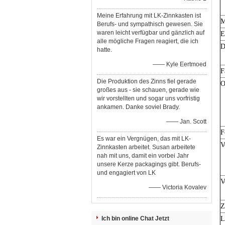
Meine Erfahrung mit LK-Zinnkasten ist
M
Berufs- und sympathisch gewesen. Sie
waren leicht verfügbar und gänzlich auf
E
alle mögliche Fragen reagiert, die ich
D
hatte.
—— Kyle Eertmoed
F
Die Produktion des Zinns fiel gerade
O
großes aus - sie schauen, gerade wie
wir vorstellten und sogar uns vorfristig
ankamen. Danke soviel Brady.
—— Jan. Scott
F
Es war ein Vergnügen, das mit LK-
V
Zinnkasten arbeitet. Susan arbeitete
nah mit uns, damit ein vorbei Jahr
unsere Kerze packagings gibt. Berufs-
und engagiert von LK
V
—— Victoria Kovalev
Z
Ich bin online Chat Jetzt
L