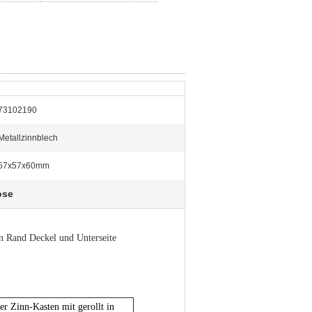
73102190
Metallzinnblech
57x57x60mm
ose
n Rand Deckel und Unterseite
 Zinn-Kasten mit gerollt in