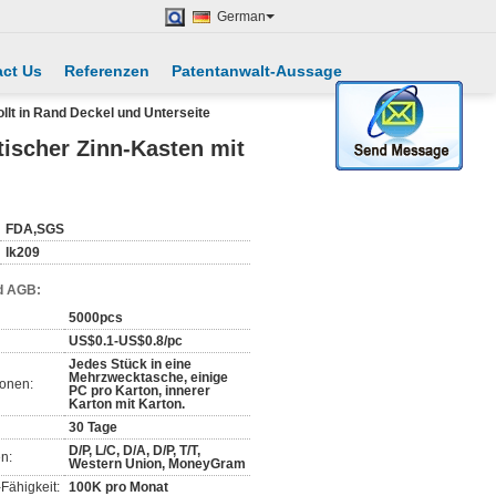
German
ct Us
Referenzen
Patentanwalt-Aussage
lt in Rand Deckel und Unterseite
ischer Zinn-Kasten mit
FDA,SGS
lk209
d AGB:
5000pcs
US$0.1-US$0.8/pc
Jedes Stück in eine
Mehrzwecktasche, einige
ionen:
PC pro Karton, innerer
Karton mit Karton.
30 Tage
D/P, L/C, D/A, D/P, T/T,
n:
Western Union, MoneyGram
Fähigkeit:
100K pro Monat