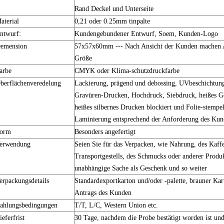
Rand Deckel und Unterseite
aterial
0,21 oder 0.25mm tinpalte
ntwurf:
Kundengebundener Entwurf, Soem, Kunden-Logo
emension
57x57x60mm --- Nach Ansicht der Kunden machen 
Größe
arbe
CMYK oder Klima-schutzdruckfarbe
berflächenveredelung
Lackierung, prägend und debossing, UVbeschichtung
Gravüren-Drucken, Hochdruck, Siebdruck, heißes Go
heißes silbernes Drucken blockiert und Folie-stempe
Laminierung entsprechend der Anforderung des Ku
orm
Besonders angefertigt
erwendung
Seien Sie für das Verpacken, wie Nahrung, des Kaffe
Transportgestells, des Schmucks oder anderer Produ
unabhängige Sache als Geschenk und so weiter
erpackungsdetails
Standardexportkarton und/oder -palette, brauner Kar
Antrags des Kunden
ahlungsbedingungen
T/T, L/C, Western Union etc.
ieferfrist
30 Tage, nachdem die Probe bestätigt worden ist u