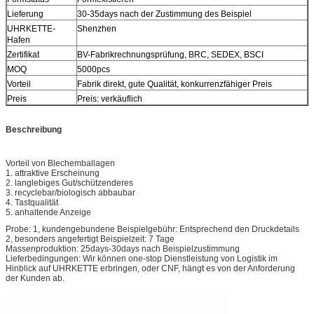
Lieferung
30-35days nach der Zustimmung des Beispiel
UHRKETTE-
Shenzhen
Hafen
Zertifikat
BV-Fabrikrechnungsprüfung, BRC, SEDEX, BSCI
MOQ
5000pcs
Vorteil
Fabrik direkt, gute Qualität, konkurrenzfähiger Preis
Preis
Preis: verkäuflich
Beschreibung
Vorteil von Blechemballagen
1. attraktive Erscheinung
2. langlebiges Gut/schützenderes
3. recyclebar/biologisch abbaubar
4. Tastqualität
5. anhaltende Anzeige
Probe: 1, kundengebundene Beispielgebühr: Entsprechend den Druckdetails
2, besonders angefertigt Beispielzeit: 7 Tage
Massenproduktion: 25days-30days nach Beispielzustimmung
Lieferbedingungen: Wir können one-stop Dienstleistung von Logistik im
Hinblick auf UHRKETTE erbringen, oder CNF, hängt es von der Anforderung
der Kunden ab.