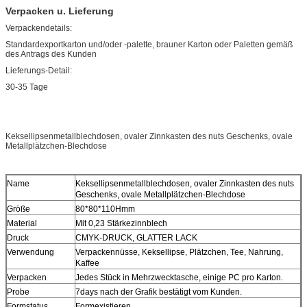
Verpacken u. Lieferung
Verpackendetails:
Standardexportkarton und/oder -palette, brauner Karton oder Paletten gemäß
des Antrags des Kunden
Lieferungs-Detail:
30-35 Tage
Keksellipsenmetallblechdosen, ovaler Zinnkasten des nuts Geschenks, ovale
Metallplätzchen-Blechdose
Name
Keksellipsenmetallblechdosen, ovaler Zinnkasten des nuts
Geschenks, ovale Metallplätzchen-Blechdose
Größe
80*80*110Hmm
Material
Mit 0,23 Stärkezinnblech
Druck
CMYK-DRUCK, GLATTER LACK
Verwendung
Verpackennüsse, Keksellipse, Plätzchen, Tee, Nahrung,
Kaffee
Verpacken
Jedes Stück in Mehrzwecktasche, einige PC pro Karton.
Probe
7days nach der Grafik bestätigt vom Kunden.
Formstatus
Formexistieren