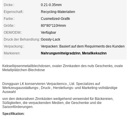
Dicke::
0.21-0.35mm
Eigenschaft::
Recycling-Materialien
Farbe::
Cusmetized-Grafik
Größe::
80*80*110Hmm
OEM/ODM::
Verfügbar
Druck der Behandlung::
Gossly-Lack
Verpackung::
Verpacken: Basiert auf dem Requirments des Kunden
Nahrungsmittelgradzinn
Metallkekszinn
Markieren:
,
Keksellipsenmetallblechdosen, ovaler Zinnkasten des nuts Geschenks, ovale
Metallplätzchen-Blechdose
Dongguan LK konservieren Verpackenco., Ltd. Specializes auf
Werkzeugausstattungs-, Druck-, Herstellungs- und Marketing-vollständige
Auswahl
von den dekorativen Zinnkästen weitgehend verwendet für Bäckereien,
Süßigkeiten, die verpackenden Medien, die Geschenke und die
Saisonförderungen.
Spezifikation: