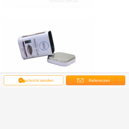
Nachricht senden
Referenzen
food grade tins
empty cookie tins
Umbauten:
,
,
metal biscuit tin
Erhalten Sie den besten Preis für