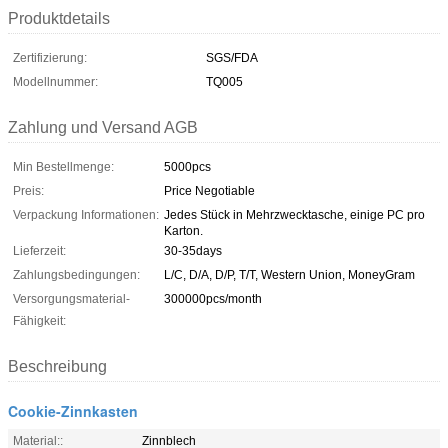
Produktdetails
Zertifizierung:
SGS/FDA
Modellnummer:
TQ005
Zahlung und Versand AGB
Min Bestellmenge:
5000pcs
Preis:
Price Negotiable
Verpackung Informationen:
Jedes Stück in Mehrzwecktasche, einige PC pro
Karton.
Lieferzeit:
30-35days
Zahlungsbedingungen:
L/C, D/A, D/P, T/T, Western Union, MoneyGram
Versorgungsmaterial-
300000pcs/month
Fähigkeit:
Beschreibung
Cookie-Zinnkasten
Material::
Zinnblech