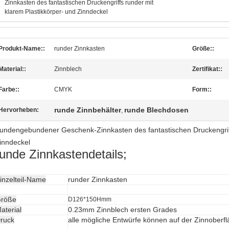
Zinnkasten des fantastischen Druckengriffs runder mit
klarem Plastikkörper- und Zinndeckel
Produkt-Name::
runder Zinnkasten
Größe::
Material::
Zinnblech
Zertifikat::
Farbe::
CMYK
Form::
runde Zinnbehälter
runde Blechdosen
Hervorheben:
,
undengebundener Geschenk-Zinnkasten des fantastischen Druckengriffs
inndeckel
runde Zinnkastendetails;
inzelteil-Name
runder Zinnkasten
röße
D126*150Hmm
aterial
0.23mm Zinnblech ersten Grades
ruck
alle mögliche Entwürfe können auf der Zinnoberf