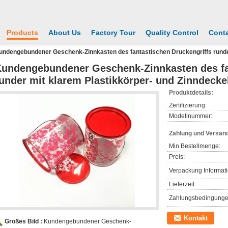
Products
About Us
Factory Tour
Quality Control
Conta
undengebundener Geschenk-Zinnkasten des fantastischen Druckengriffs runder
undengebundener Geschenk-Zinnkasten des fa
under mit klarem Plastikkörper- und Zinndecke
Produktdetails:
Zertifizierung:
Modellnummer:
Zahlung und Versan
Min Bestellmenge:
Preis:
Verpackung Informat
Lieferzeit:
Zahlungsbedingunge
Kontakt
Großes Bild :
Kundengebundener Geschenk-