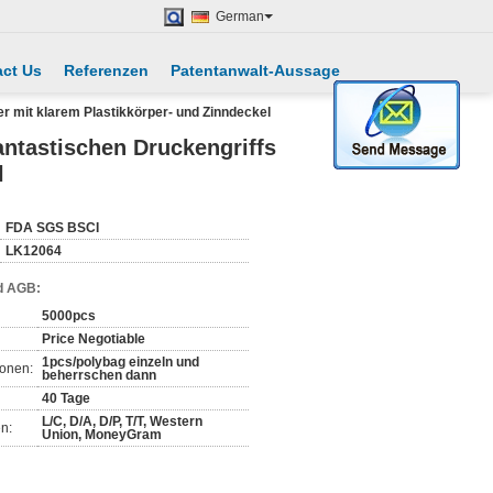
German
ct Us
Referenzen
Patentanwalt-Aussage
 mit klarem Plastikkörper- und Zinndeckel
ntastischen Druckengriffs
l
FDA SGS BSCI
LK12064
d AGB:
5000pcs
Price Negotiable
1pcs/polybag einzeln und
ionen:
beherrschen dann
40 Tage
L/C, D/A, D/P, T/T, Western
n:
Union, MoneyGram