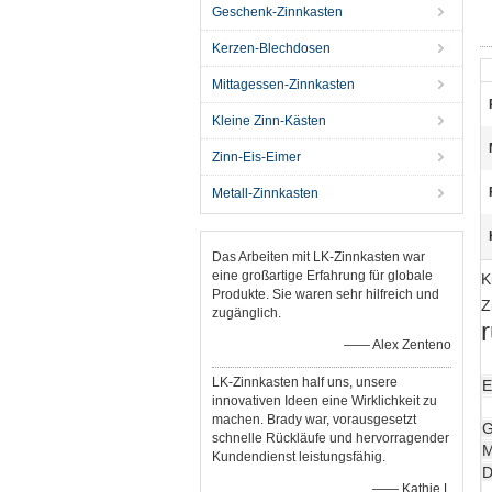
Geschenk-Zinnkasten
Kerzen-Blechdosen
Mittagessen-Zinnkasten
Kleine Zinn-Kästen
Zinn-Eis-Eimer
Metall-Zinnkasten
Das Arbeiten mit LK-Zinnkasten war
eine großartige Erfahrung für globale
K
Produkte. Sie waren sehr hilfreich und
Z
zugänglich.
—— Alex Zenteno
LK-Zinnkasten half uns, unsere
E
innovativen Ideen eine Wirklichkeit zu
machen. Brady war, vorausgesetzt
G
schnelle Rückläufe und hervorragender
M
Kundendienst leistungsfähig.
D
—— Kathie L