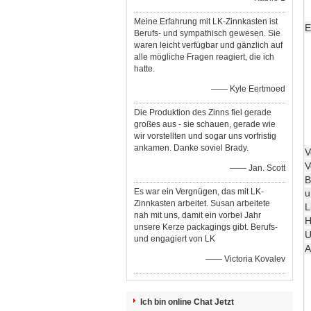
Meine Erfahrung mit LK-Zinnkasten ist
E
Berufs- und sympathisch gewesen. Sie
waren leicht verfügbar und gänzlich auf
alle mögliche Fragen reagiert, die ich
hatte.
—— Kyle Eertmoed
Die Produktion des Zinns fiel gerade
großes aus - sie schauen, gerade wie
wir vorstellten und sogar uns vorfristig
ankamen. Danke soviel Brady.
V
V
—— Jan. Scott
B
Es war ein Vergnügen, das mit LK-
u
Zinnkasten arbeitet. Susan arbeitete
L
nah mit uns, damit ein vorbei Jahr
H
unsere Kerze packagings gibt. Berufs-
U
und engagiert von LK
A
—— Victoria Kovalev
Ich bin online Chat Jetzt