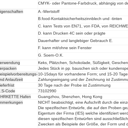
CMYK- oder Pantone-Farbdruck, abhängig von de
igenschaften
A.-Wertstoff
B.food-Kontaktsicherheitszinnblech und -tinten
C. kann Tests von EN71, von FDA, von REICHWEIT
D. kann Drucken 4C sein oder prägte
Dauerhafter und langlebiger Gebrauch E.
F. kann mit/ohne sein Fenster
G. Soem-O.K.
erwendung
Keks, Plätzchen, Schokolade, Süßigkeit, Geschenk
erpacken
Jedes Stück in pp. bauschen sich oder kundensp
eispielvorbereitungs-
10-15days für vorhandene Form; und 15-20 Tage
nd Anlaufzeit
Zahlungseingang und der Zeichnung ist Zustimm
ieferfrist
30 Tage nach der Probe ist Zustimmung
.S-Code
73102990
HRKETTE Hafen
Guangzhou, Shenzhen, Hong Kong
nmerkungen
NICHT beabsichtigt, eine Aufschrift durch die einz
Die spezifischen Entwürfe, die auf den Proben ge
Eigentum der Firma (IES) welche identifiziert we
diesen spezifischen Entwürfen sind ausschließlic
Zwecken als Beispiele der Größe, der Form und de