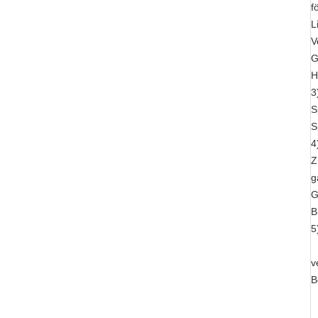
f
L
V
G
H
3
S
S
4
Z
g
G
B
5
v
B