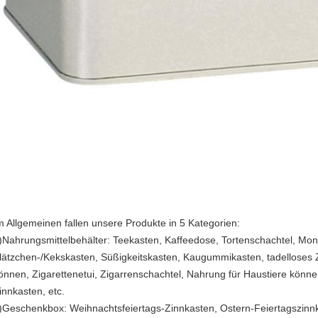
m Allgemeinen fallen unsere Produkte in 5 Kategorien:
)Nahrungsmittelbehälter: Teekasten, Kaffeedose, Tortenschachtel, Mon
lätzchen-/Kekskasten, Süßigkeitskasten, Kaugummikasten, tadelloses Zi
önnen, Zigarettenetui, Zigarrenschachtel, Nahrung für Haustiere könn
innkasten, etc.
)Geschenkbox: Weihnachtsfeiertags-Zinnkasten, Ostern-Feiertagszinnk