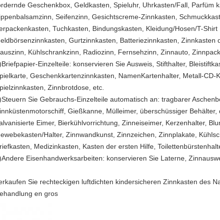
ördernde Geschenkbox, Geldkasten, Spieluhr, Uhrkasten/Fall, Parfüm k
ippenbalsamzinn, Seifenzinn, Gesichtscreme-Zinnkasten, Schmuckkaste
erpackenkasten, Tuchkasten, Bindungskasten, Kleidung/Hosen/T-Shirt K
eldbörsenzinnkasten, Gurtzinnkasten, Batteriezinnkasten, Zinnkasten
auszinn, Kühlschrankzinn, Radiozinn, Fernsehzinn, Zinnauto, Zinnpac
)Briefpapier-Einzelteile: konservieren Sie Ausweis, Stifthalter, Bleistif
pielkarte, Geschenkkartenzinnkasten, NamenKartenhalter, Metall-CD-K
pielzinnkasten, Zinnbrotdose, etc.
)Steuern Sie Gebrauchs-Einzelteile automatisch an: tragbarer Aschen
innküstenmotorschiff, Gießkanne, Mülleimer, überschüssiger Behälter, 
alvanisierte Eimer, Bierkühlvorrichtung, Zinneiseimer, Kerzenhalter, Blu
ewebekasten/Halter, Zinnwandkunst, Zinnzeichen, Zinnplakate, Kühl
riefkasten, Medizinkasten, Kasten der ersten Hilfe, Toilettenbürstenhal
)Andere Eisenhandwerksarbeiten: konservieren Sie Laterne, Zinnauswei
erkaufen Sie rechteckigen luftdichten kindersicheren Zinnkasten des N
ehandlung en gros