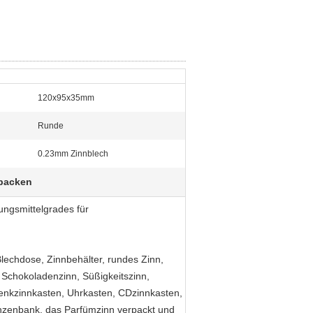
120x95x35mm
Runde
0.23mm Zinnblech
rpacken
ungsmittelgrades für
lechdose, Zinnbehälter, rundes Zinn,
, Schokoladenzinn, Süßigkeitszinn,
henkzinnkasten, Uhrkasten, CDzinnkasten,
ünzenbank, das Parfümzinn verpackt und