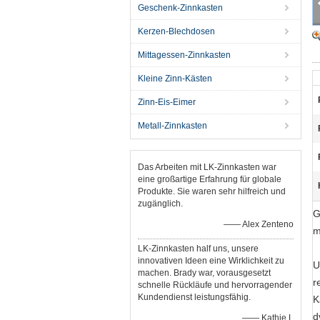
Geschenk-Zinnkasten
Kerzen-Blechdosen
Mittagessen-Zinnkasten
Kleine Zinn-Kästen
Zinn-Eis-Eimer
Metall-Zinnkasten
Das Arbeiten mit LK-Zinnkasten war
eine großartige Erfahrung für globale
Produkte. Sie waren sehr hilfreich und
zugänglich.
G
—— Alex Zenteno
m
LK-Zinnkasten half uns, unsere
innovativen Ideen eine Wirklichkeit zu
U
machen. Brady war, vorausgesetzt
r
schnelle Rückläufe und hervorragender
Kundendienst leistungsfähig.
K
d
—— Kathie L