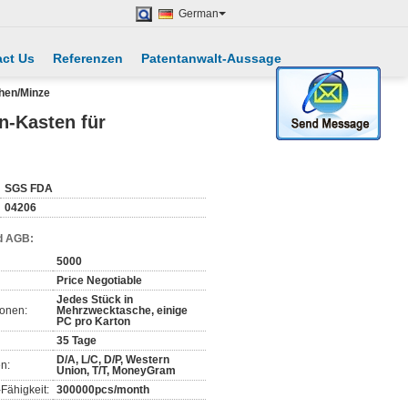
German
ct Us
Referenzen
Patentanwalt-Aussage
chen/Minze
n-Kasten für
SGS FDA
04206
d AGB:
5000
Price Negotiable
Jedes Stück in
ionen:
Mehrzwecktasche, einige
PC pro Karton
35 Tage
D/A, L/C, D/P, Western
n:
Union, T/T, MoneyGram
Fähigkeit:
300000pcs/month