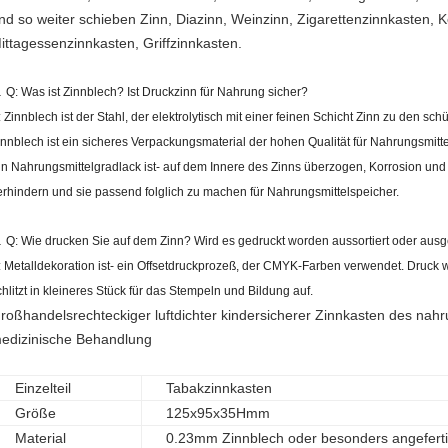
nd so weiter schieben Zinn, Diazinn, Weinzinn, Zigarettenzinnkasten, K
ittagessenzinnkasten, Griffzinnkasten.
.
Q: Was ist Zinnblech? Ist Druckzinn für Nahrung sicher?
: Zinnblech ist der Stahl, der elektrolytisch mit einer feinen Schicht Zinn zu den s
innblech ist ein sicheres Verpackungsmaterial der hohen Qualität für Nahrungsmitte
in Nahrungsmittelgradlack ist- auf dem Innere des Zinns überzogen, Korrosion und 
erhindern und sie passend folglich zu machen für Nahrungsmittelspeicher.
.
Q: Wie drucken Sie auf dem Zinn? Wird es gedruckt worden aussortiert oder aus
: Metalldekoration ist- ein Offsetdruckprozeß, der CMYK-Farben verwendet. Druck 
chlitzt in kleineres Stück für das Stempeln und Bildung auf.
roßhandelsrechteckiger luftdichter kindersicherer Zinnkasten des nahr
edizinische Behandlung
Einzelteil
Tabakzinnkasten
Größe
125x95x35Hmm
Material
0.23mm Zinnblech oder besonders angeferti