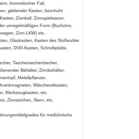
ann, kosmetischer Fall,
n, gleitender Kasten, beschuht
asten, Zinnball, Zinnspielwaren,
 der unregelmäßigen Form (Buchzinn,
kwagen, Zinn-LKW) etc.
tkasten, Glaskasten, Kasten des Stoßes/der
asten, DVD-Kasten, Schreibplatte,
becher, Taschenaschenbecher,
dienender Behälter, Zinnbehälter,
mentopf, Metallpflanzer,
schrankmagneten, Wäschereikasten,
ter, Werkzeugkasten, etc.
s, Zinnzeichen, Stern, etc.
ahrungsmittelgrades für medizinische