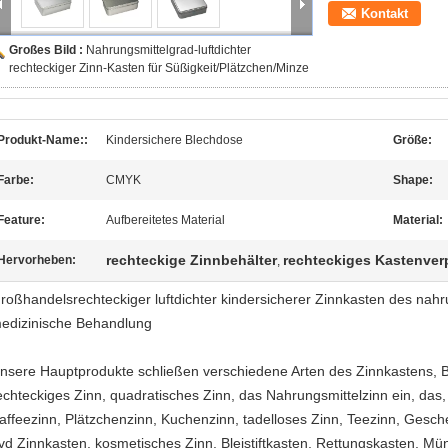
Kontakt
Großes Bild :
Nahrungsmittelgrad-luftdichter
rechteckiger Zinn-Kasten für Süßigkeit/Plätzchen/Minze
Produkt-Name::
Kindersichere Blechdose
Größe:
Farbe:
CMYK
Shape:
Feature:
Aufbereitetes Material
Material:
rechteckige Zinnbehälter
rechteckiges Kastenve
Hervorheben:
,
roßhandelsrechteckiger luftdichter kindersicherer Zinnkasten des nahr
edizinische Behandlung
nsere Hauptprodukte schließen verschiedene Arten des Zinnkastens, B
echteckiges Zinn, quadratisches Zinn, das Nahrungsmittelzinn ein, das
affeezinn, Plätzchenzinn, Kuchenzinn, tadelloses Zinn, Teezinn, Gesc
vd Zinnkasten, kosmetisches Zinn, Bleistiftkasten, Rettungskasten, M