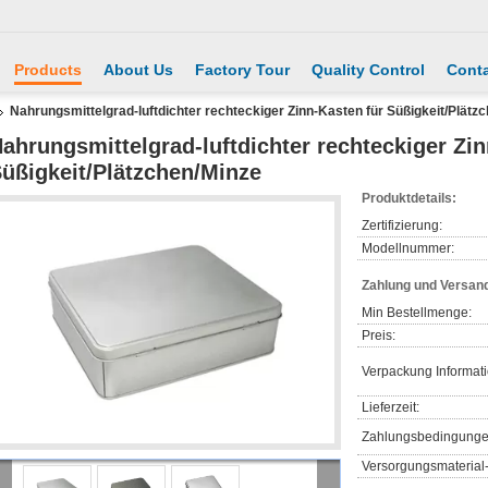
Products
About Us
Factory Tour
Quality Control
Conta
Nahrungsmittelgrad-luftdichter rechteckiger Zinn-Kasten für Süßigkeit/Plätz
ahrungsmittelgrad-luftdichter rechteckiger Zin
üßigkeit/Plätzchen/Minze
Produktdetails:
Zertifizierung:
Modellnummer:
Zahlung und Versan
Min Bestellmenge:
Preis:
Verpackung Informat
Lieferzeit:
Zahlungsbedingunge
Versorgungsmaterial-