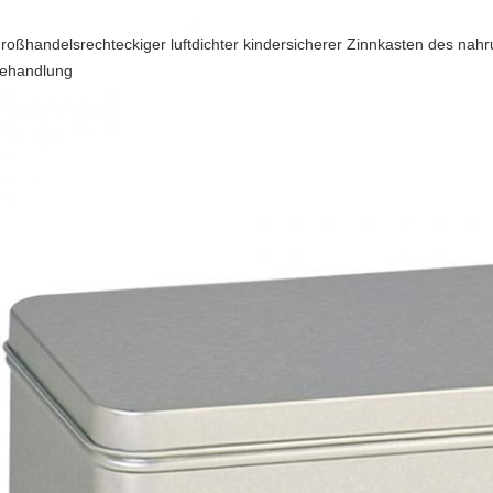
roßhandelsrechteckiger luftdichter kindersicherer Zinnkasten des nahr
ehandlung