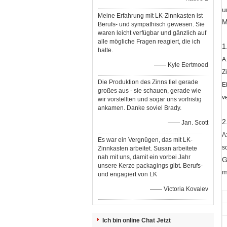
u
Meine Erfahrung mit LK-Zinnkasten ist
M
Berufs- und sympathisch gewesen. Sie
waren leicht verfügbar und gänzlich auf
alle mögliche Fragen reagiert, die ich
1
hatte.
A
—— Kyle Eertmoed
Z
Die Produktion des Zinns fiel gerade
E
großes aus - sie schauen, gerade wie
v
wir vorstellten und sogar uns vorfristig
ankamen. Danke soviel Brady.
2
—— Jan. Scott
A
Es war ein Vergnügen, das mit LK-
s
Zinnkasten arbeitet. Susan arbeitete
nah mit uns, damit ein vorbei Jahr
G
unsere Kerze packagings gibt. Berufs-
m
und engagiert von LK
—— Victoria Kovalev
Ich bin online Chat Jetzt