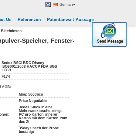
German
ct Us
Referenzen
Patentanwalt-Aussage
e Blechdosen
pulver-Speicher, Fenster-
Sedex BSCI BRC Disney
ISO9001:2008 HACCP FDA SGS
LFGB
F174
d AGB:
Moq: 5000pcs
Price Negotiable
Jedes Stück in eine
Mehrzwecktasche, einige
ionen:
PC pro Karton, innerer
Karton mit dem Karton, zum
des Zi
35days nach der Probe
bestätigt