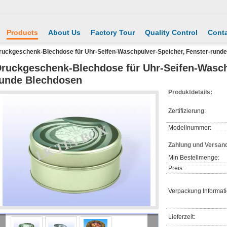
Products
About Us
Factory Tour
Quality Control
Conta
ruckgeschenk-Blechdose für Uhr-Seifen-Waschpulver-Speicher, Fenster-rund
ruckgeschenk-Blechdose für Uhr-Seifen-Wasch
unde Blechdosen
Produktdetails:
Zertifizierung:
Modellnummer:
Zahlung und Versan
Min Bestellmenge:
Preis:
Verpackung Informat
Lieferzeit: