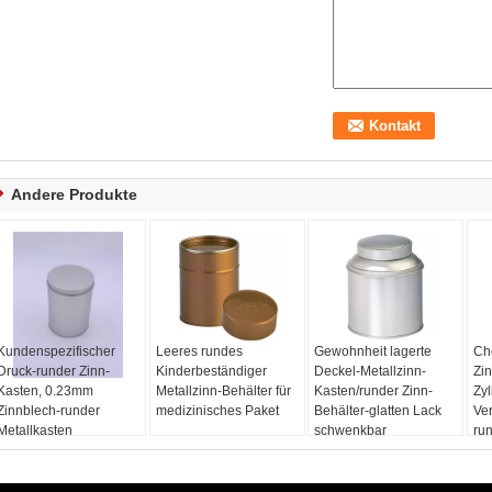
Andere Produkte
Kundenspezifischer
Leeres rundes
Gewohnheit lagerte
Ch
Druck-runder Zinn-
Kinderbeständiger
Deckel-Metallzinn-
Zin
Kasten, 0.23mm
Metallzinn-Behälter für
Kasten/runder Zinn-
Zyl
Zinnblech-runder
medizinisches Paket
Behälter-glatten Lack
Ve
Metallkasten
schwenkbar
ru