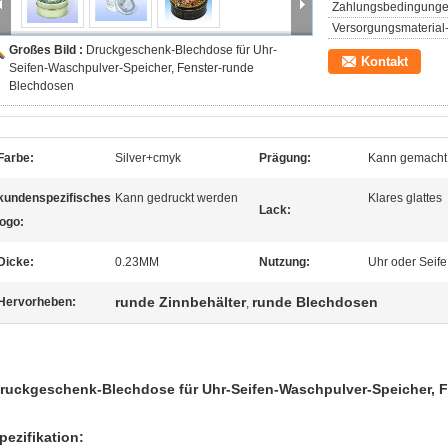
Zahlungsbedingunge
Versorgungsmaterial-
Großes Bild :
Druckgeschenk-Blechdose für Uhr-
Kontakt
Seifen-Waschpulver-Speicher, Fenster-runde
Blechdosen
Farbe:
Silver+cmyk
Prägung:
Kann gemacht 
kundenspezifisches
Kann gedruckt werden
Klares glattes
Lack:
ogo:
Dicke:
0.23MM
Nutzung:
Uhr oder Seife
runde Zinnbehälter
runde Blechdosen
Hervorheben:
,
ruckgeschenk-Blechdose für Uhr-Seifen-Waschpulver-Speicher, 
pezifikation: