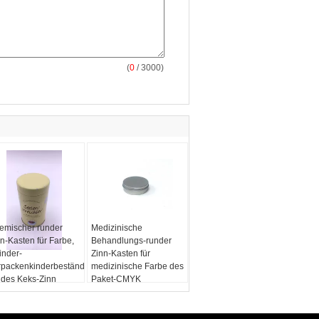
(
0
/ 3000)
emischer runder
Medizinische
n-Kasten für Farbe,
Behandlungs-runder
inder-
Zinn-Kasten für
rpackenkinderbeständiges
medizinische Farbe des
ndes Keks-Zinn
Paket-CMYK