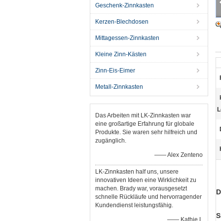
Geschenk-Zinnkasten
Kerzen-Blechdosen
Mittagessen-Zinnkasten
Kleine Zinn-Kästen
Zinn-Eis-Eimer
Metall-Zinnkasten
L
Das Arbeiten mit LK-Zinnkasten war
eine großartige Erfahrung für globale
Produkte. Sie waren sehr hilfreich und
zugänglich.
—— Alex Zenteno
LK-Zinnkasten half uns, unsere
innovativen Ideen eine Wirklichkeit zu
machen. Brady war, vorausgesetzt
D
schnelle Rückläufe und hervorragender
Kundendienst leistungsfähig.
S
—— Kathie L