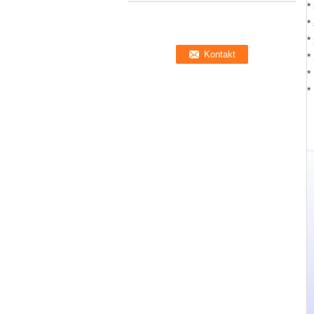
*
*
*
*
*
*