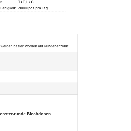
n:
T / T, L / C
Fähigkeit:
20000pcs pro Tag
werden basiert worden auf Kundenentwurf
Fenster-runde Blechdosen