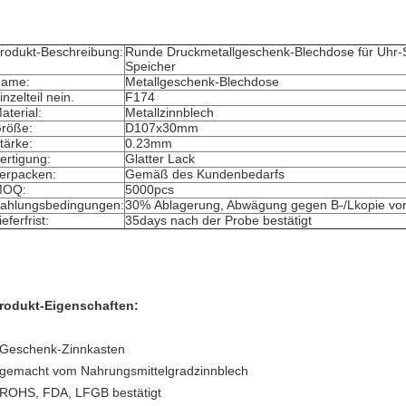
rodukt-Beschreibung:
Runde Druckmetallgeschenk-Blechdose für Uhr-
Speicher
Name:
Metallgeschenk-Blechdose
inzelteil nein.
F174
aterial:
Metallzinnblech
röße:
D107x30mm
tärke:
0.23mm
ertigung:
Glatter Lack
erpacken:
Gemäß des Kundenbedarfs
MOQ:
5000pcs
ahlungsbedingungen:
30% Ablagerung, Abwägung gegen B-/Lkopie vor
ieferfrist:
35days nach der Probe bestätigt
rodukt-Eigenschaften:
 Geschenk-Zinnkasten
 gemacht vom Nahrungsmittelgradzinnblech
 ROHS, FDA, LFGB bestätigt