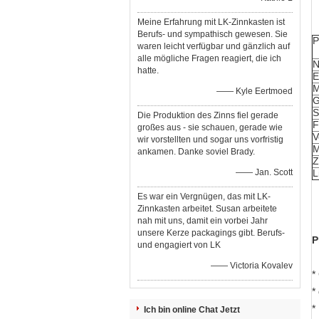
Meine Erfahrung mit LK-Zinnkasten ist
Berufs- und sympathisch gewesen. Sie
P
waren leicht verfügbar und gänzlich auf
alle mögliche Fragen reagiert, die ich
hatte.
E
M
—— Kyle Eertmoed
G
S
Die Produktion des Zinns fiel gerade
F
großes aus - sie schauen, gerade wie
V
wir vorstellten und sogar uns vorfristig
ankamen. Danke soviel Brady.
Z
—— Jan. Scott
L
Es war ein Vergnügen, das mit LK-
Zinnkasten arbeitet. Susan arbeitete
nah mit uns, damit ein vorbei Jahr
unsere Kerze packagings gibt. Berufs-
P
und engagiert von LK
—— Victoria Kovalev
*
*
*
Ich bin online Chat Jetzt