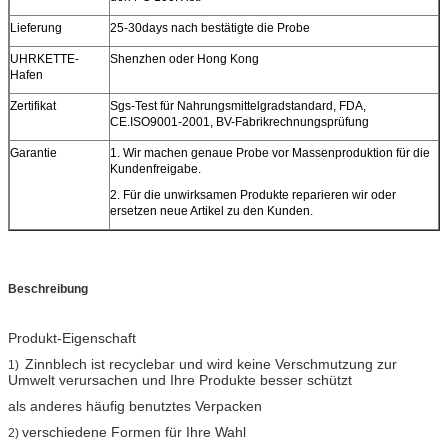
Lieferung
25-30days nach bestätigte die Probe
UHRKETTE-
Shenzhen oder Hong Kong
Hafen
Zertifikat
Sgs-Test für Nahrungsmittelgradstandard, FDA,
CE.ISO9001-2001, BV-Fabrikrechnungsprüfung
Garantie
1.
Wir machen genaue Probe vor Massenproduktion für die
Kundenfreigabe.
2.
Für die unwirksamen Produkte reparieren wir oder
ersetzen neue Artikel zu den Kunden.
Beschreibung
Produkt-Eigenschaft
Zinnblech ist recyclebar und wird keine Verschmutzung zur
1)
Umwelt verursachen und Ihre Produkte besser schützt
als anderes häufig benutztes Verpacken
verschiedene Formen für Ihre Wahl
2)