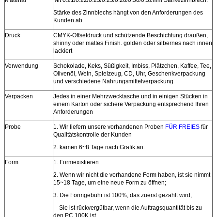
Stärke des Zinnblechs hängt von den Anforderungen des
Kunden ab
Druck
CMYK-Offsetdruck und schützende Beschichtung draußen,
shinny oder mattes Finish. golden oder silbernes nach innen
lackiert
Verwendung
Schokolade, Keks, Süßigkeit, Imbiss, Plätzchen, Kaffee, Tee,
Olivenöl, Wein, Spielzeug, CD, Uhr, Geschenkverpackung
und verschiedene Nahrungsmittelverpackung
Verpacken
Jedes in einer Mehrzwecktasche und in einigen Stücken in
einem Karton oder sichere Verpackung entsprechend Ihren
Anforderungen
Probe
1.
Wir liefern unsere vorhandenen Proben
FÜR FREIES
für
Qualitätskontrolle der Kunden
2. kamen 6~8 Tage nach Grafik an.
Form
1.
Formexistieren
2.
Wenn wir nicht die vorhandene Form haben, ist sie nimmt
15~18 Tage, um eine neue Form zu öffnen;
3.
Die Formgebühr ist 100%, das zuerst gezahlt wird,
Sie ist rückvergütbar, wenn die Auftragsquantität bis zu
den PC 100K ist.