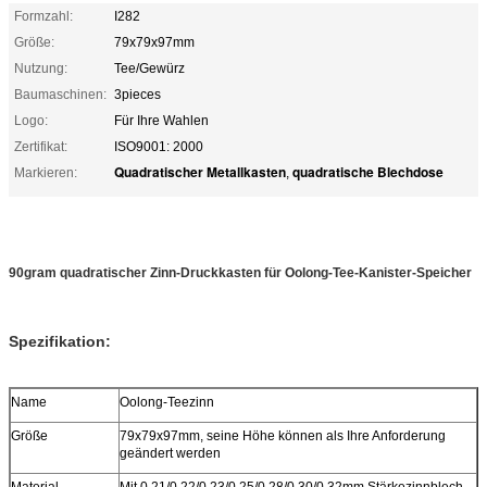
Formzahl:
I282
Größe:
79x79x97mm
Nutzung:
Tee/Gewürz
Baumaschinen:
3pieces
Logo:
Für Ihre Wahlen
Zertifikat:
ISO9001: 2000
Quadratischer Metallkasten
quadratische Blechdose
Markieren:
,
90gram quadratischer Zinn-Druckkasten für Oolong-Tee-Kanister-Speicher
Spezifikation:
Name
Oolong-Teezinn
Größe
79x79x97mm, seine Höhe können als Ihre Anforderung
geändert werden
Material
Mit 0.21/0.22/0.23/0.25/0.28/0.30/0.32mm Stärkezinnblech.