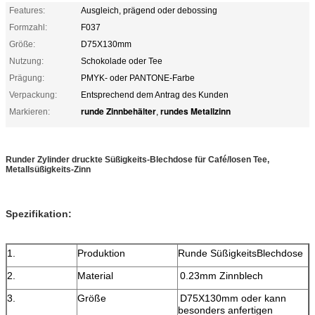
Features:
Ausgleich, prägend oder debossing
Formzahl:
F037
Größe:
D75X130mm
Nutzung:
Schokolade oder Tee
Prägung:
PMYK- oder PANTONE-Farbe
Verpackung:
Entsprechend dem Antrag des Kunden
runde Zinnbehälter
rundes Metallzinn
Markieren:
,
Runder Zylinder druckte Süßigkeits-Blechdose für Café/losen Tee,
Metallsüßigkeits-Zinn
Spezifikation:
1.
Produktion
Runde SüßigkeitsBlechdose
2.
Material
0.23mm Zinnblech
3.
Größe
D75X130mm oder kann
besonders anfertigen