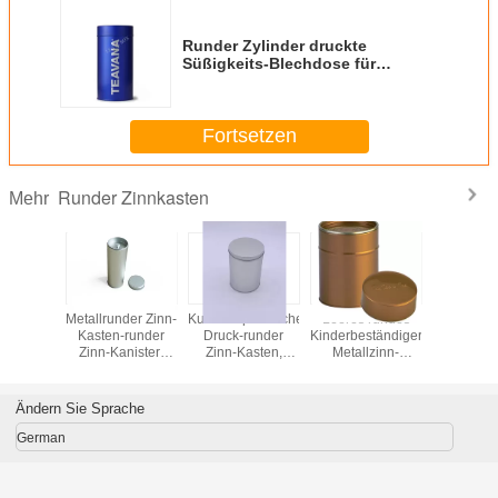
Runder Zylinder druckte
Süßigkeits-Blechdose für
Café/losen Tee, Metallsüßigkeits-
Zinn
Fortsetzen
Runder Zinnkasten
Mehr
eschenk-
Metallrunder Zinn-
Kundenspezifischer
Leeres rundes
Förde
 Zinn-
Kasten-runder
Druck-runder
Kinderbeständiger
kundenge
n mit
Zinn-Kanister-
Zinn-Kasten,
Metallzinn-
klein
-Deckel,
runder Tee-Zinn-
0.23mm
Behälter für
Metallrund
ee-Satz-
Kasten
Zinnblech-runder
medizinisches
Kasten
lätzchen-
Metallkasten
Paket
Süßigkei
Ändern Sie Sprache
nn
Plätzc
German