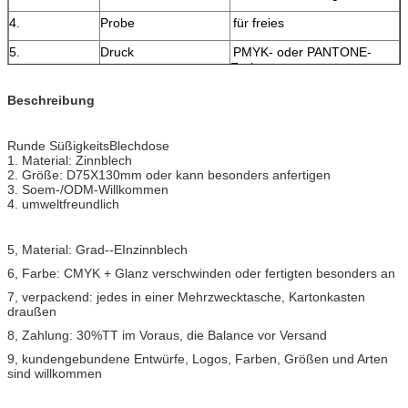
4.
Probe
für freies
5.
Druck
PMYK- oder PANTONE-
Farbe
6.
Technikgriff
Ausgleich, prägend oder
Beschreibung
debossing
7.
Verpacken
entsprechend dem Antrag
Runde SüßigkeitsBlechdose
des Kunden
1. Material: Zinnblech
2. Größe: D75X130mm oder kann besonders anfertigen
8.
Zahlungsbedingungen
T/T, Westverband oder L/C,
3. Soem-/ODM-Willkommen
Details über neogociation
4. umweltfreundlich
9.
Bescheinigung
Sgs-Prüfbericht, Treffen
ISO9001
5, Material: Grad--EInzinnblech
10.
Eigenschaft
die Logos der Kunden
6, Farbe: CMYK + Glanz verschwinden oder fertigten besonders an
können an gedruckt werden
7, verpackend: jedes in einer Mehrzwecktasche, Kartonkasten
oder an geprägt werden
draußen
8, Zahlung: 30%TT im Voraus, die Balance vor Versand
9, kundengebundene Entwürfe, Logos, Farben, Größen und Arten
sind willkommen