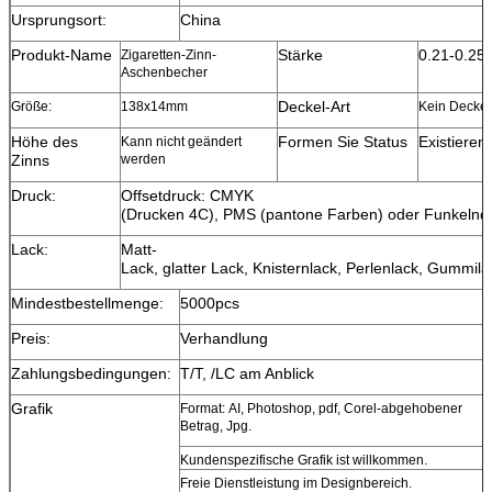
Ursprungsort:
China
Produkt-Name
Stärke
0.21-0.2
Zigaretten-Zinn-
Aschenbecher
Deckel-Art
Größe:
138x14mm
Kein Deckel
Höhe des
Formen Sie Status
Existieren
Kann nicht geändert
Zinns
werden
Druck:
Offsetdruck: CMYK
(Drucken 4C), PMS (pantone Farben) oder Funkelnd
Lack:
Matt-
Lack, glatter Lack, Knisternlack, Perlenlack, Gummila
Mindestbestellmenge:
5000pcs
Preis:
Verhandlung
Zahlungsbedingungen:
T/T, /LC am Anblick
Grafik
Format: AI, Photoshop, pdf, Corel-abgehobener
Betrag, Jpg.
Kundenspezifische Grafik ist willkommen.
Freie Dienstleistung im Designbereich.