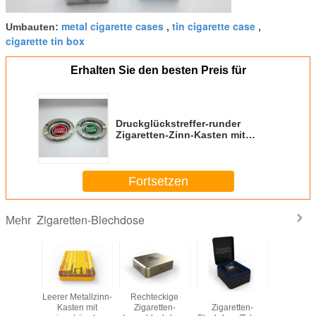
metal cigarette cases
tin cigarette case
Umbauten:
,
,
cigarette tin box
Erhalten Sie den besten Preis für
Druckglückstreffer-runder
Zigaretten-Zinn-Kasten mit
Aschenbecher-Satz D 138 * 14mm
Fortsetzen
Zigaretten-Blechdose
Mehr
 prägte
Leerer Metallzinn-
Rechteckige
Schwarze
Stark 1 
ckigen
Kasten mit
Zigaretten-
Zigaretten-
London g