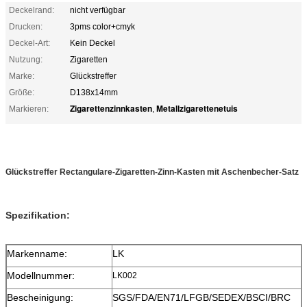
Deckelrand:
nicht verfügbar
Drucken:
3pms color+cmyk
Deckel-Art:
Kein Deckel
Nutzung:
Zigaretten
Marke:
Glückstreffer
Größe:
D138x14mm
Zigarettenzinnkasten
Metallzigarettenetuis
Markieren:
,
Glückstreffer Rectangulare-Zigaretten-Zinn-Kasten mit Aschenbecher-Satz
Spezifikation:
Markenname:
LK
Modellnummer:
LK002
Bescheinigung:
SGS/FDA/EN71/LFGB/SEDEX/BSCI/BRC