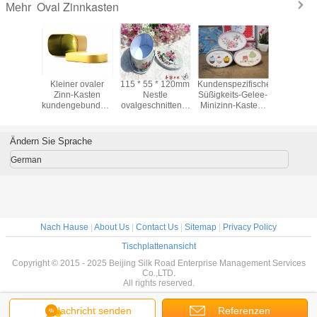
Oval Zinnkasten
Mehr
lbares
Kleiner ovaler
115 * 55 * 120mm
Kundenspezifischer
Metallzin
ler Zinn-
Zinn-Kasten
Nestle
Süßigkeits-Gelee-
ovaler 
für das
kundengebundenes
ovalgeschnittener
Minizinn-Kasten-
Druckkast
henk-
ovales
Kaffee-Zinn-
entfernbarer Griff-
das Wodk
acken
Blechdose-
Kasten mit
recyclebare Dose
Verpa
Schokoladen-
Drucken/der
Ändern Sie Sprache
Zinn-Kasten-Tee-
Prägung
Kanister-
German
Plätzchen-Zinn
Nach Hause
|
About Us
|
Contact Us
|
Sitemap
|
Privacy Policy
Tischplattenansicht
Copyright © 2015 - 2025 Beijing Silk Road Enterprise Management Services
Co.,LTD.
All rights reserved.
Nachricht senden
Referenzen