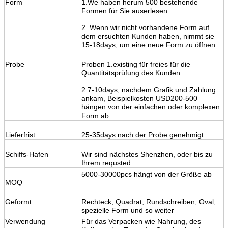
Form
1.We haben herum 500 bestehende
Formen für Sie auserlesen
2. Wenn wir nicht vorhandene Form auf
dem ersuchten Kunden haben, nimmt sie
15-18days, um eine neue Form zu öffnen.
Probe
Proben 1.existing für freies für die
Quantitätsprüfung des Kunden
2.7-10days, nachdem Grafik und Zahlung
ankam, Beispielkosten USD200-500
hängen von der einfachen oder komplexen
Form ab.
Lieferfrist
25-35days nach der Probe genehmigt
Schiffs-Hafen
Wir sind nächstes Shenzhen, oder bis zu
Ihrem requsted.
5000-30000pcs hängt von der Größe ab
MOQ
Geformt
Rechteck, Quadrat, Rundschreiben, Oval,
spezielle Form und so weiter
Verwendung
Für das Verpacken wie Nahrung, des