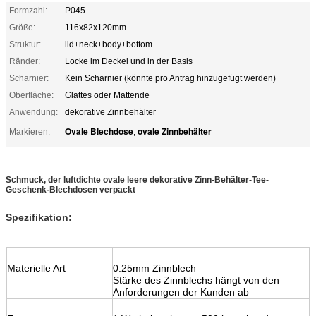
Formzahl:
P045
Größe:
116x82x120mm
Struktur:
lid+neck+body+bottom
Ränder:
Locke im Deckel und in der Basis
Scharnier:
Kein Scharnier (könnte pro Antrag hinzugefügt werden)
Oberfläche:
Glattes oder Mattende
Anwendung:
dekorative Zinnbehälter
Ovale Blechdose
ovale Zinnbehälter
Markieren:
,
Schmuck, der luftdichte ovale leere dekorative Zinn-Behälter-Tee-
Geschenk-Blechdosen verpackt
Spezifikation:
Materielle Art
0.25mm Zinnblech
Stärke des Zinnblechs hängt von den
Anforderungen der Kunden ab