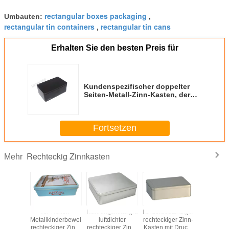
rectangular boxes packaging
Umbauten:
,
rectangular tin containers
rectangular tin cans
,
Erhalten Sie den besten Preis für
Kundenspezifischer doppelter
Seiten-Metall-Zinn-Kasten, der
Druck-Äsop-Kosmetik-Erröten-
Deckel verpackt
Fortsetzen
Rechteckig Zinnkasten
Mehr
sische
Vor-Rollen-
Nahrungsmittelgrad-
Kinderbeständiger
Luftdic
ummiring-
Metallkinderbeweis-
luftdichter
rechteckiger Zinn-
rechtec
ckiger
rechteckiger Zinn-
rechteckiger Zinn-
Kasten mit Druck-
Kaffee-Zin