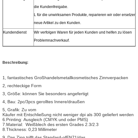
die Kundenfreigabe.
L
für die unwirksamen Produkte, reparieren wir oder ersetzen
neue Artikel zu den Kunden.
Kundendienst
Wir verfolgen Waren für jeden Kunden und helfen zu lösen
Problemnachverkauf.
Beschreibung:
1, fantastisches Großhandelsmetallkosmetisches Zinnverpacken
2, rechteckige Form
3, Größe: können Sie besonders angefertigt
4, Bau: 2pc/3pcs gerolltes Innere/draußen
5, Grafik: Zu vom
Käufer mit Entschließung nicht weniger dpi als 300 geliefert werden
6.Printing: Ausgleich (CMYK und oder PMS)
7.Material: Weißblech des ersten Grades 2.3/2.3
8.Thickness: 0,23 Millimeter
9. Das Zinn trifft das Standard-ofEN71/das