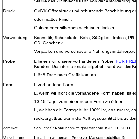
Stärke des Zinnblechs kann von der Anforderung d
Druck
CMYK-Offsetdruck und schützende Beschichtung dr
oder mattes Finish.
Golden oder silbernes nach innen lackiert
Verwendung
Kosmetik, Schokolade, Keks, Süßigkeit, Imbiss, Plätz
CD, Geschenk
Verpacken und verschiedene Nahrungsmittelverpack
Probe
L liefern wir unsere vorhandenen Proben
FÜR FREI
Kunden. Die
internationale
Eilgebühr
wird von
Ku
den
L
6~8 Tage nach Grafik kam an.
Form
L
vorhandene Form
L
, wenn wir nicht die vorhandene Form haben, ist 
10-15 Tage, zum einer neuen Form zu öffnen;
L, welches
die Formgebühr 100% ist, das zuerst, es g
rückvergütbar, wenn die Auftragsquantität bis zu
den
Zertifikat
Sgs-Test für Nahrungsmittelgradstandard, ISO9001-2008
Versicherung
L
machen wir genaue Probe vor Massenproduktion für