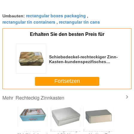
rectangular boxes packaging
Umbauten:
,
rectangular tin containers
rectangular tin cans
,
Erhalten Sie den besten Preis für
Schiebedeckel-rechteckiger Zinn-
Kasten-kundenspezifisches
rechteckiges Metallzinn für das
Süßigkeits-Verpacken
Fortsetzen
Rechteckig Zinnkasten
Mehr
sische
Vor-Rollen-
Nahrungsmittelgrad-
Kinderbeständiger
Luftdic