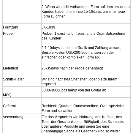
2. Wenn wir nicht vorhandene Form auf dem ersuchten
Kunden haben, nimmt sie 15-18days, um eine neue
Form zu öffnen.
Formzahl
JK-1039
Probe
Proben 1.existing für freies für die Quantitätsprüfung
des Kunden
2.7-10days, nachdem Grafik und Zahlung ankam,
Beispielkosten USD200-500 hängen von der
einfachen oder komplexen Form ab.
Lieferfrist
25-35days nach der Probe genehmigt
Schiffs-Hafen
Wir sind nächstes Shenzhen, oder bis zu Ihrem
requsted.
5000-30000pcs hängt von der Größe ab
MOQ
Geformt
Rechteck, Quadrat, Rundschreiben, Oval, spezielle
Form und so weiter
Verwendung
Für das Verpacken wie Nahrung, des Kaffees, des
Tees, der Geschenke, der Süßigkeit, des Schmucks
oder anderer Produkte und seien Sie eine
unabhängige Sache als Geschenk und so weiter