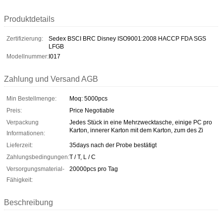
Produktdetails
Zertifizierung:
Sedex BSCI BRC Disney ISO9001:2008 HACCP FDA SGS
LFGB
Modellnummer:
I017
Zahlung und Versand AGB
Min Bestellmenge:
Moq: 5000pcs
Preis:
Price Negotiable
Verpackung
Jedes Stück in eine Mehrzwecktasche, einige PC pro
Karton, innerer Karton mit dem Karton, zum des Zi
Informationen:
Lieferzeit:
35days nach der Probe bestätigt
Zahlungsbedingungen:
T / T, L / C
Versorgungsmaterial-
20000pcs pro Tag
Fähigkeit:
Beschreibung