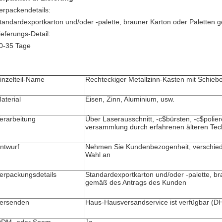
erpackendetails:
tandardexportkarton und/oder -palette, brauner Karton oder Paletten
ieferungs-Detail:
0-35 Tage
inzelteil-Name
Rechteckiger Metallzinn-Kasten mit Schieb
aterial
Eisen, Zinn, Aluminium, usw.
erarbeitung
Über Laserausschnitt, -c$bürsten, -c$polie
versammlung durch erfahrenen älteren Tec
ntwurf
Nehmen Sie Kundenbezogenheit, verschied
Wahl an
erpackungsdetails
Standardexportkarton und/oder -palette, br
gemäß des Antrags des Kunden
ersenden
Haus-Hausversandservice ist verfügbar (D