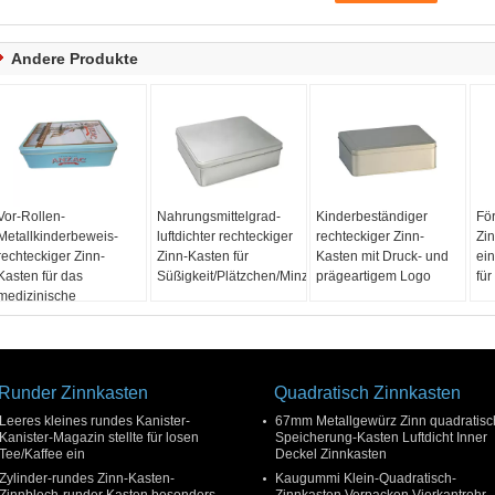
Andere Produkte
Vor-Rollen-
Nahrungsmittelgrad-
Kinderbeständiger
Fö
Metallkinderbeweis-
luftdichter rechteckiger
rechteckiger Zinn-
Zi
rechteckiger Zinn-
Zinn-Kasten für
Kasten mit Druck- und
ei
Kasten für das
Süßigkeit/Plätzchen/Minze
prägeartigem Logo
für
medizinische
Verpacken
Runder Zinnkasten
Quadratisch Zinnkasten
Leeres kleines rundes Kanister-
67mm Metallgewürz Zinn quadratisc
Kanister-Magazin stellte für losen
Speicherung-Kasten Luftdicht Inner
Tee/Kaffee ein
Deckel Zinnkasten
Zylinder-rundes Zinn-Kasten-
Kaugummi Klein-Quadratisch-