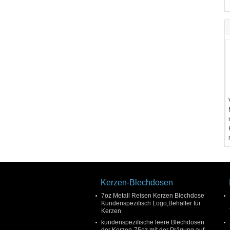
Kerzen-Blechdosen
7oz Metall Reisen Kerzen Blechdose
Kundenspezifisch Logo,Behälter für
Kerzen
kundenspezifische leere Blechdosen