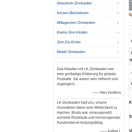
Geschenk-Zinnkasten
Kerzen-Blechdosen
Mittagessen-Zinnkasten
Kleine Zinn-Kästen
Zinn-Eis-Eimer
Metall-Zinnkasten
H
Das Arbeiten mit LK-Zinnkasten war
eine großartige Erfahrung für globale
Produkte. Sie waren sehr hilfreich und
zugänglich.
—— Alex Zenteno
K
LK-Zinnkasten half uns, unsere
innovativen Ideen eine Wirklichkeit zu
machen. Brady war, vorausgesetzt
S
schnelle Rückläufe und hervorragender
Kundendienst leistungsfähig.
V
—— Kathie L