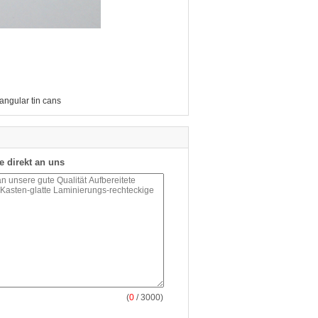
tangular tin cans
e direkt an uns
(
0
/ 3000)