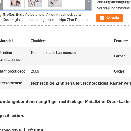
Zahlungsbedingunge
Versorgungsmaterial-
Großes Bild :
Aufbereitete Material-rechteckige Zinn-
Kontakt
Kasten-glatte Laminierungs-rechteckige Zinn-Behälter
Material:
Zinnblech
Feature:
Printing
Prägung, glatte Laminierung
Farbe:
andhabung:
Jahr producedd:
2009
Größe:
rechteckige Zinnbehälter
rechteckiges Kastenve
Hervorheben:
,
undengebundener ungiftiger rechteckiger Metallzinn-Druckkaste
pezifikation:
erpacken u. Lieferung