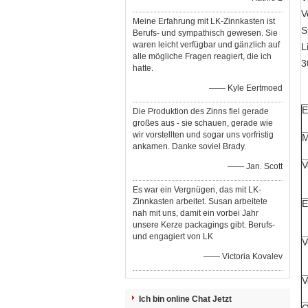
V
Meine Erfahrung mit LK-Zinnkasten ist
S
Berufs- und sympathisch gewesen. Sie
waren leicht verfügbar und gänzlich auf
L
alle mögliche Fragen reagiert, die ich
3
hatte.
—— Kyle Eertmoed
E
Die Produktion des Zinns fiel gerade
großes aus - sie schauen, gerade wie
wir vorstellten und sogar uns vorfristig
M
ankamen. Danke soviel Brady.
V
—— Jan. Scott
Es war ein Vergnügen, das mit LK-
Zinnkasten arbeitet. Susan arbeitete
E
nah mit uns, damit ein vorbei Jahr
unsere Kerze packagings gibt. Berufs-
und engagiert von LK
V
—— Victoria Kovalev
V
Ich bin online Chat Jetzt