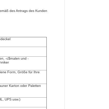
 gemäß des Antrags des Kunden
edeckel
ren, -c$malen und -
hniker
ene Form, Größe für Ihre
auner Karton oder Paletten
HL, UPS usw.)