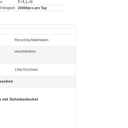
n:
T / T, L / C
Fähigkeit:
20000pcs pro Tag
Recycling-Materialien
verschiedene
130x70x15mm
rpacken
n mit Schiebedeckel