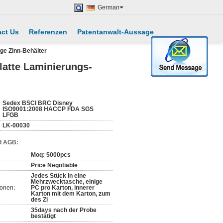
German
ct Us
Referenzen
Patentanwalt-Aussage
ige Zinn-Behälter
latte Laminierungs-
Sedex BSCI BRC Disney
ISO9001:2008 HACCP FDA SGS
LFGB
LK-00030
d AGB:
Moq: 5000pcs
Price Negotiable
Jedes Stück in eine
Mehrzwecktasche, einige
ionen:
PC pro Karton, innerer
Karton mit dem Karton, zum
des Zi
35days nach der Probe
bestätigt