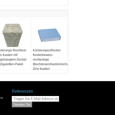
rderungs-Rechteck-
Kundenspezifischer
nn-Kasten mit
Kinderbeweis-
ngehängtem Deckel
rechteckige
 Zigaretten-Paket
Blechdosen/medizinischer
Zinn-Kasten
Referenzen
he
Senden Sie