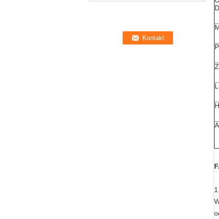
O
D
P
Z
L
H
A
F
1
W
o