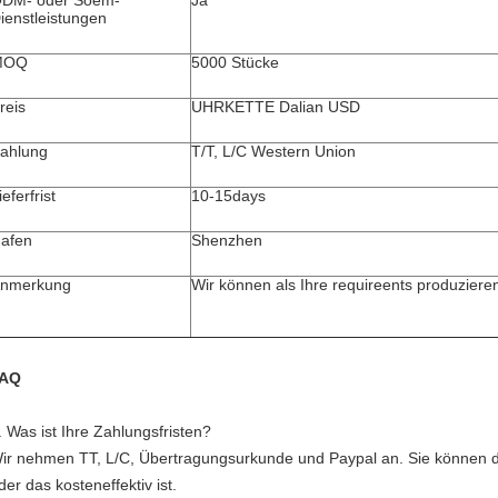
DM- oder Soem-
Ja
ienstleistungen
MOQ
5000 Stücke
reis
UHRKETTE Dalian USD
ahlung
T/T, L/C Western Union
ieferfrist
10-15days
afen
Shenzhen
nmerkung
Wir können als Ihre requireents produzieren
AQ
.
Was ist Ihre Zahlungsfristen?
ir nehmen TT, L/C, Übertragungsurkunde und Paypal an. Sie können d
der das kosteneffektiv ist.