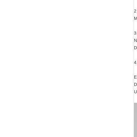
2
M
3
N
D
4
E
D
U